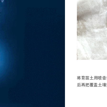
将育苗土用喷壶
后再把覆盖土壤