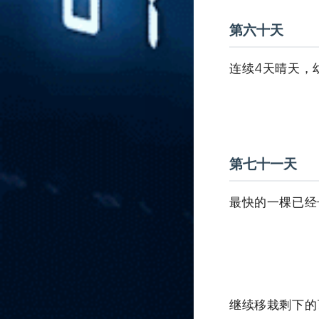
第五十七天
移栽4株长势最