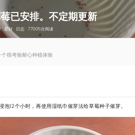
草莓已安排。不定期更新
 ·
爱好
·
日志
· 77005次阅读
一个很考验耐心种植体验
浸泡12个小时，再使用湿纸巾催芽法给草莓种子催芽。